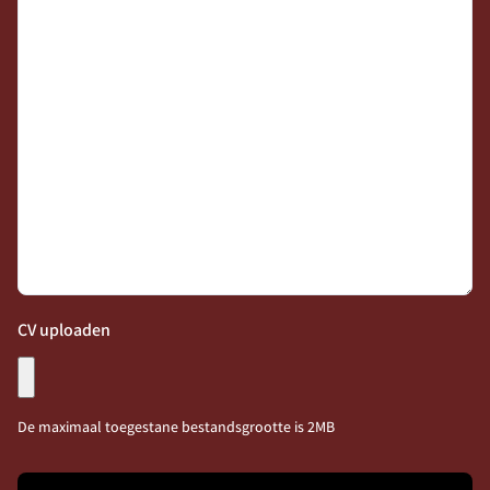
Ontvang vacatures direct in je
CV uploaden
mailbox
De maximaal toegestane bestandsgrootte is 2MB
Alerts ontvangen