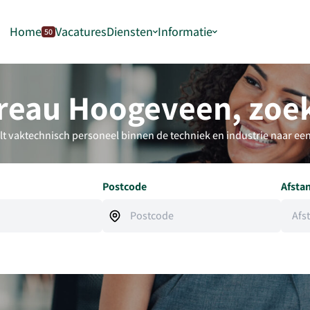
Home
Vacatures
Diensten
Informatie
50
reau Hoogeveen, zoek
 vaktechnisch personeel binnen de techniek en industrie naar een
Postcode
Afsta