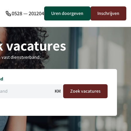
0528 — 201204
Uren doorgeven
Inschrijven
 vacatures
 vast dienstverband.
nd
KM
Zoek vacatures