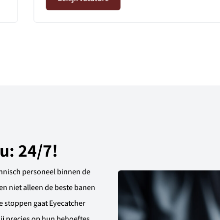
u: 24/7!
hnisch personeel binnen de
en niet alleen de beste banen
e stoppen gaat Eyecatcher
j precies op hun behoeftes