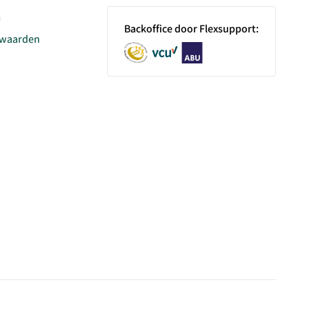
n
Backoffice door Flexsupport:
rwaarden